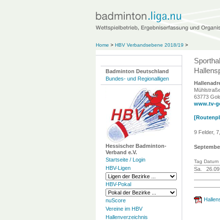
Home
>
HBV Verbandsebene 2018/19
>
Sportha
Hallensp
Badminton Deutschland
Bundes- und Regionalligen
Hallenadr
Mühlstraß
63773 Gol
www.tv-g
[Routenpla
9 Felder, 
Hessischer Badminton-
Septembe
Verband e.V.
Startseite / Login
Tag Datum 
HBV-Ligen
Sa.
26.09
HBV-Pokal
Hallen
nuScore
Vereine im HBV
Hallenverzeichnis