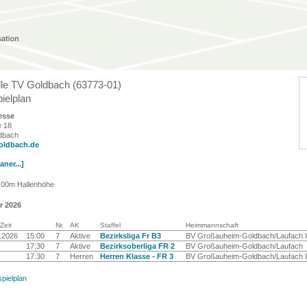
lle TV Goldbach (63773-01)
ielplan
esse
e 18
dbach
oldbach.de
ner...]
7,00m Hallenhöhe
r 2026
Zeit
Nr.
AK
Staffel
Heimmannschaft
.2026
15:00
7
Aktive
Bezirksliga Fr B3
BV Großauheim-Goldbach/Laufach I
17:30
7
Aktive
Bezirksoberliga FR 2
BV Großauheim-Goldbach/Laufach
17:30
7
Herren
Herren Klasse - FR 3
BV Großauheim-Goldbach/Laufach I
spielplan