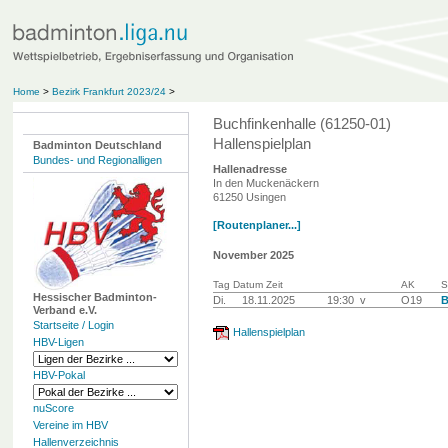
Home
>
Bezirk Frankfurt 2023/24
>
Buchfinkenhalle (61250-01)
Hallenspielplan
Badminton Deutschland
Bundes- und Regionalligen
Hallenadresse
In den Muckenäckern
61250 Usingen
[Routenplaner...]
November 2025
Tag Datum Zeit
AK
S
Hessischer Badminton-
Di.
18.11.2025
19:30 v
O19
B
Verband e.V.
Startseite / Login
Hallenspielplan
HBV-Ligen
HBV-Pokal
nuScore
Vereine im HBV
Hallenverzeichnis