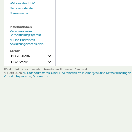
Website des HBV
Seminarkalender
Spielersuche
Informationen
Personalisiertes
Berechtigungssystem
nuLiga Badminton
Abkürzungsverzeichnis
Archiv
Für den Inhalt verantwortlich: Hessischer Badminton-Verband
© 1999-2026
nu Datenautomaten GmbH - Automatisierte internetgestützte Netzwerklösungen
Kontakt
,
Impressum
,
Datenschutz