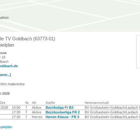
lle TV Goldbach (63773-01)
ielplan
esse
e 18
dbach
oldbach.de
ner...]
7,00m Hallenhöhe
r 2026
Zeit
Nr.
AK
Staffel
Heimmannschaft
.2026
15:00
7
Aktive
Bezirksliga Fr B3
BV Großauheim-Goldbach/Laufach I
17:30
7
Aktive
Bezirksoberliga FR 2
BV Großauheim-Goldbach/Laufach
17:30
7
Herren
Herren Klasse - FR 3
BV Großauheim-Goldbach/Laufach I
spielplan