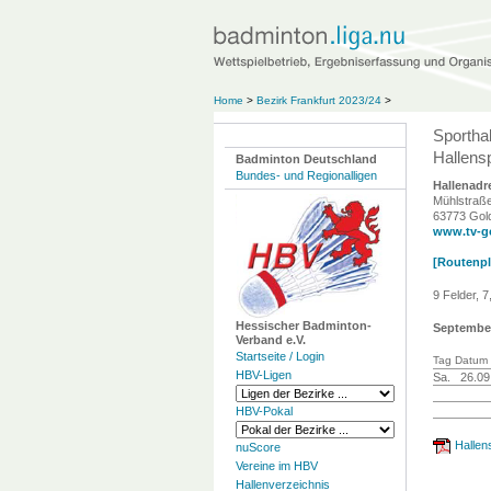
Home
>
Bezirk Frankfurt 2023/24
>
Sportha
Hallensp
Badminton Deutschland
Bundes- und Regionalligen
Hallenadr
Mühlstraß
63773 Gol
www.tv-g
[Routenpla
9 Felder, 
Hessischer Badminton-
Septembe
Verband e.V.
Startseite / Login
Tag Datum 
HBV-Ligen
Sa.
26.09
HBV-Pokal
Hallen
nuScore
Vereine im HBV
Hallenverzeichnis