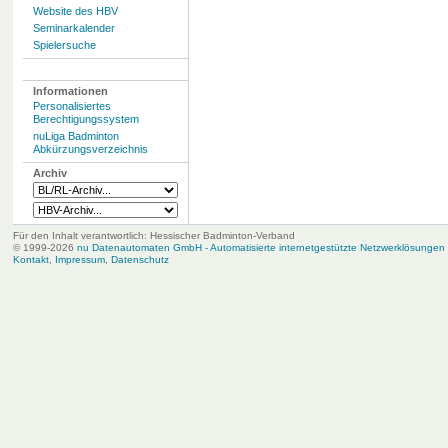
Website des HBV
Seminarkalender
Spielersuche
Informationen
Personalisiertes
Berechtigungssystem
nuLiga Badminton
Abkürzungsverzeichnis
Archiv
Für den Inhalt verantwortlich: Hessischer Badminton-Verband
© 1999-2026
nu Datenautomaten GmbH - Automatisierte internetgestützte Netzwerklösungen
Kontakt
,
Impressum
,
Datenschutz