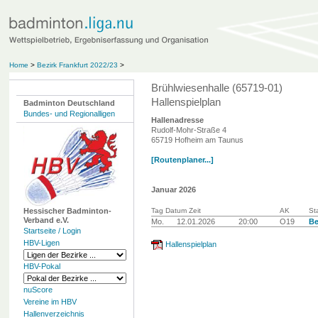
Home
>
Bezirk Frankfurt 2022/23
>
Brühlwiesenhalle (65719-01)
Hallenspielplan
Badminton Deutschland
Bundes- und Regionalligen
Hallenadresse
Rudolf-Mohr-Straße 4
65719 Hofheim am Taunus
[Routenplaner...]
Januar 2026
Hessischer Badminton-
Tag Datum Zeit
AK
Sta
Verband e.V.
Mo.
12.01.2026
20:00
O19
Be
Startseite / Login
HBV-Ligen
Hallenspielplan
HBV-Pokal
nuScore
Vereine im HBV
Hallenverzeichnis