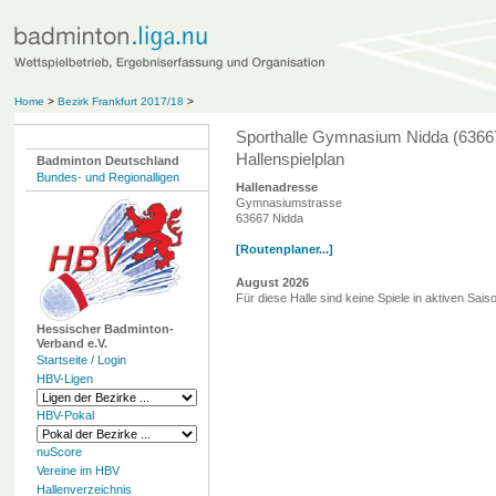
Home
>
Bezirk Frankfurt 2017/18
>
Sporthalle Gymnasium Nidda (6366
Hallenspielplan
Badminton Deutschland
Bundes- und Regionalligen
Hallenadresse
Gymnasiumstrasse
63667 Nidda
[Routenplaner...]
August 2026
Für diese Halle sind keine Spiele in aktiven Sai
Hessischer Badminton-
Verband e.V.
Startseite / Login
HBV-Ligen
HBV-Pokal
nuScore
Vereine im HBV
Hallenverzeichnis