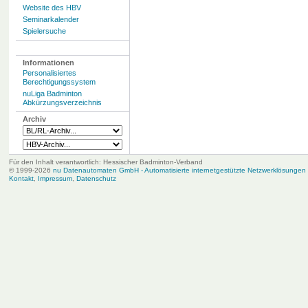
Website des HBV
Seminarkalender
Spielersuche
Informationen
Personalisiertes
Berechtigungssystem
nuLiga Badminton
Abkürzungsverzeichnis
Archiv
Für den Inhalt verantwortlich: Hessischer Badminton-Verband
© 1999-2026
nu Datenautomaten GmbH - Automatisierte internetgestützte Netzwerklösungen
Kontakt
,
Impressum
,
Datenschutz