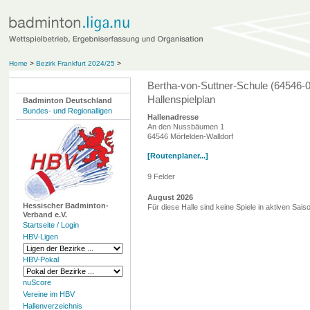
Home
>
Bezirk Frankfurt 2024/25
>
Bertha-von-Suttner-Schule (64546-0
Hallenspielplan
Badminton Deutschland
Bundes- und Regionalligen
Hallenadresse
An den Nussbäumen 1
64546 Mörfelden-Walldorf
[Routenplaner...]
9 Felder
August 2026
Hessischer Badminton-
Für diese Halle sind keine Spiele in aktiven Sai
Verband e.V.
Startseite / Login
HBV-Ligen
HBV-Pokal
nuScore
Vereine im HBV
Hallenverzeichnis