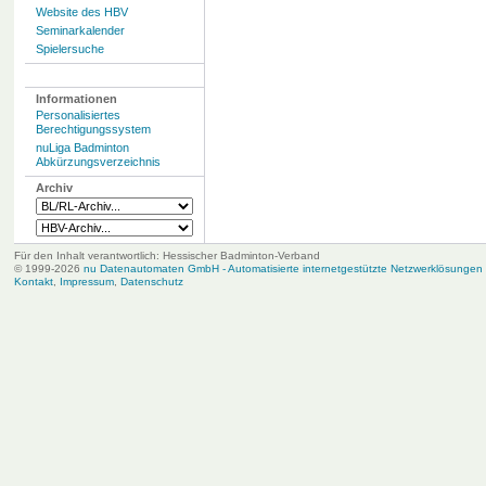
Website des HBV
Seminarkalender
Spielersuche
Informationen
Personalisiertes
Berechtigungssystem
nuLiga Badminton
Abkürzungsverzeichnis
Archiv
Für den Inhalt verantwortlich: Hessischer Badminton-Verband
© 1999-2026
nu Datenautomaten GmbH - Automatisierte internetgestützte Netzwerklösungen
Kontakt
,
Impressum
,
Datenschutz