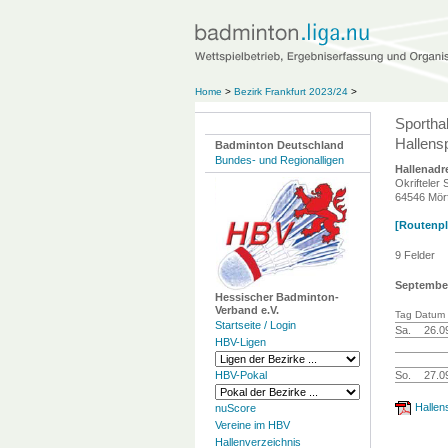
Home
>
Bezirk Frankfurt 2023/24
>
Sporthal
Hallensp
Badminton Deutschland
Bundes- und Regionalligen
Hallenadr
Okrifteler
64546 Mörf
[Routenpla
9 Felder
Septembe
Hessischer Badminton-
Verband e.V.
Tag Datum 
Startseite / Login
Sa.
26.0
HBV-Ligen
HBV-Pokal
So.
27.0
Hallen
nuScore
Vereine im HBV
Hallenverzeichnis