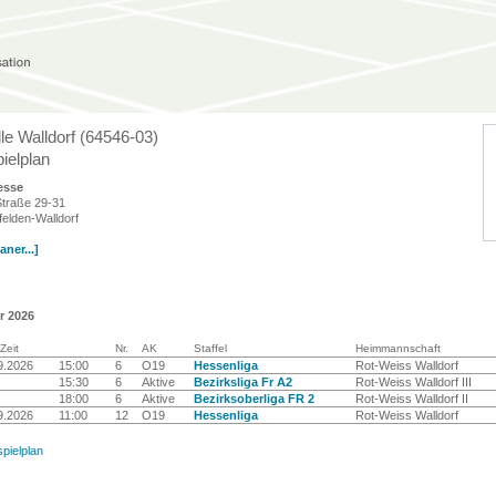
le Walldorf (64546-03)
ielplan
esse
 Straße 29-31
elden-Walldorf
ner...]
r 2026
Zeit
Nr.
AK
Staffel
Heimmannschaft
9.2026
15:00
6
O19
Hessenliga
Rot-Weiss Walldorf
15:30
6
Aktive
Bezirksliga Fr A2
Rot-Weiss Walldorf III
18:00
6
Aktive
Bezirksoberliga FR 2
Rot-Weiss Walldorf II
9.2026
11:00
12
O19
Hessenliga
Rot-Weiss Walldorf
spielplan