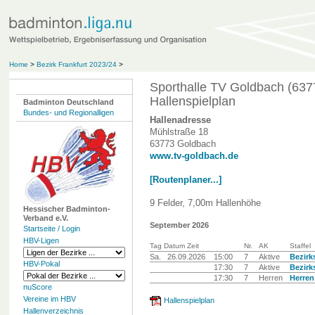
Home
>
Bezirk Frankfurt 2023/24
>
Sporthalle TV Goldbach (637
Hallenspielplan
Badminton Deutschland
Bundes- und Regionalligen
Hallenadresse
Mühlstraße 18
63773 Goldbach
www.tv-goldbach.de
[Routenplaner...]
9 Felder, 7,00m Hallenhöhe
Hessischer Badminton-
Verband e.V.
September 2026
Startseite / Login
HBV-Ligen
Tag Datum Zeit
Nr.
AK
Staffel
Sa.
26.09.2026
15:00
7
Aktive
Bezirk
HBV-Pokal
17:30
7
Aktive
Bezirk
17:30
7
Herren
Herren
nuScore
Vereine im HBV
Hallenspielplan
Hallenverzeichnis