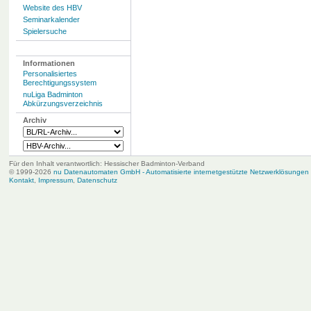
Website des HBV
Seminarkalender
Spielersuche
Informationen
Personalisiertes
Berechtigungssystem
nuLiga Badminton
Abkürzungsverzeichnis
Archiv
Für den Inhalt verantwortlich: Hessischer Badminton-Verband
© 1999-2026
nu Datenautomaten GmbH - Automatisierte internetgestützte Netzwerklösungen
Kontakt
,
Impressum
,
Datenschutz