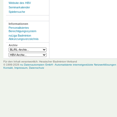
Website des HBV
Seminarkalender
Spielersuche
Informationen
Personalisiertes
Berechtigungssystem
nuLiga Badminton
Abkürzungsverzeichnis
Archiv
Für den Inhalt verantwortlich: Hessischer Badminton-Verband
© 1999-2026
nu Datenautomaten GmbH - Automatisierte internetgestützte Netzwerklösungen
Kontakt
,
Impressum
,
Datenschutz