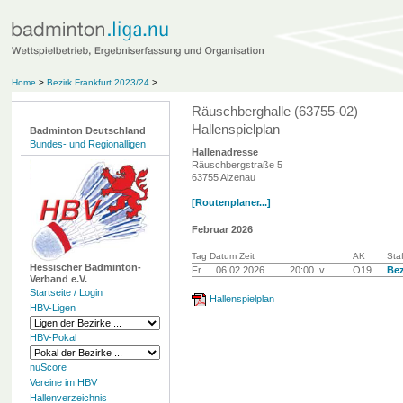
Home
>
Bezirk Frankfurt 2023/24
>
Räuschberghalle (63755-02)
Hallenspielplan
Badminton Deutschland
Bundes- und Regionalligen
Hallenadresse
Räuschbergstraße 5
63755 Alzenau
[Routenplaner...]
Februar 2026
Tag Datum Zeit
AK
Staf
Hessischer Badminton-
Fr.
06.02.2026
20:00 v
O19
Bez
Verband e.V.
Startseite / Login
Hallenspielplan
HBV-Ligen
HBV-Pokal
nuScore
Vereine im HBV
Hallenverzeichnis