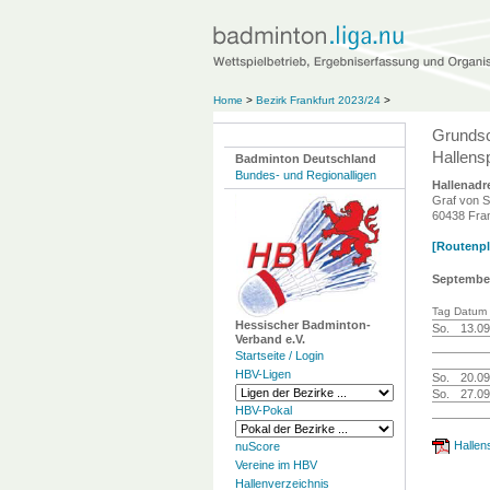
Home
>
Bezirk Frankfurt 2023/24
>
Grundsc
Hallensp
Badminton Deutschland
Bundes- und Regionalligen
Hallenadr
Graf von S
60438 Fran
[Routenpla
Septembe
Tag Datum 
Hessischer Badminton-
So.
13.09
Verband e.V.
Startseite / Login
HBV-Ligen
So.
20.09
So.
27.09
HBV-Pokal
Hallen
nuScore
Vereine im HBV
Hallenverzeichnis