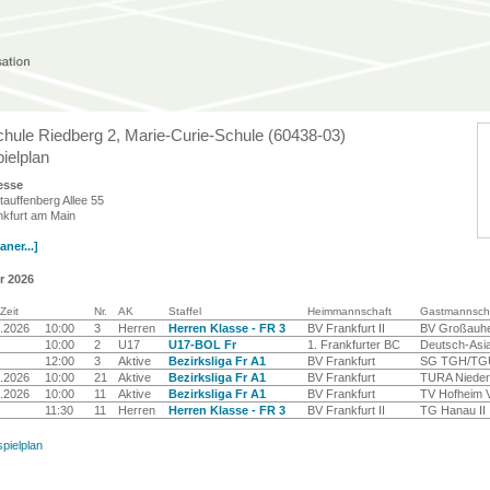
hule Riedberg 2, Marie-Curie-Schule (60438-03)
ielplan
esse
tauffenberg Allee 55
kfurt am Main
ner...]
r 2026
Zeit
Nr.
AK
Staffel
Heimmannschaft
Gastmannsch
.2026
10:00
3
Herren
Herren Klasse - FR 3
BV Frankfurt II
BV Großauhe
10:00
2
U17
U17-BOL Fr
1. Frankfurter BC
Deutsch-Asia
12:00
3
Aktive
Bezirksliga Fr A1
BV Frankfurt
SG TGH/TGU
.2026
10:00
21
Aktive
Bezirksliga Fr A1
BV Frankfurt
TURA Niederh
.2026
10:00
11
Aktive
Bezirksliga Fr A1
BV Frankfurt
TV Hofheim 
11:30
11
Herren
Herren Klasse - FR 3
BV Frankfurt II
TG Hanau II
spielplan