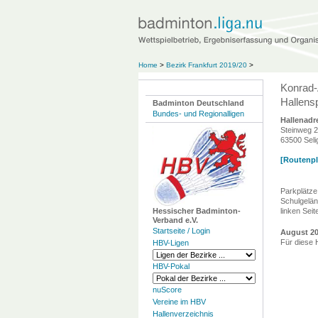
Home
>
Bezirk Frankfurt 2019/20
>
Konrad-
Hallensp
Badminton Deutschland
Bundes- und Regionalligen
Hallenadr
Steinweg 
63500 Seli
[Routenpla
Parkplätze
Schulgelän
Hessischer Badminton-
linken Seit
Verband e.V.
Startseite / Login
August 2
Für diese 
HBV-Ligen
HBV-Pokal
nuScore
Vereine im HBV
Hallenverzeichnis