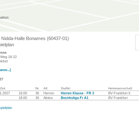
 Nidda-Halle Bonames (60437-01)
ielplan
esse
 Weg 18-22
kfurt
ner...]
27
Zeit
Nr.
AK
Staffel
Heimmannschaft
1.2027
16:00
36
Herren
Herren Klasse - FR 3
BV Frankfurt II
18:00
36
Aktive
Bezirksliga Fr A1
BV Frankfurt
spielplan