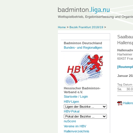
Home
>
Bezirk Frankfurt 2018/19
>
Saalbau
Hallensp
Badminton Deutschland
Bundes- und Regionalligen
Hallenadr
Harheimer
60437 Fran
[Routenpla
Januar 20
Tag Datum 
Hessischer Badminton-
Sa.
30.0
Verband e.V.
Startseite / Login
HBV-Ligen
Hallen
HBV-Pokal
nuScore
Vereine im HBV
Hallenverzeichnis