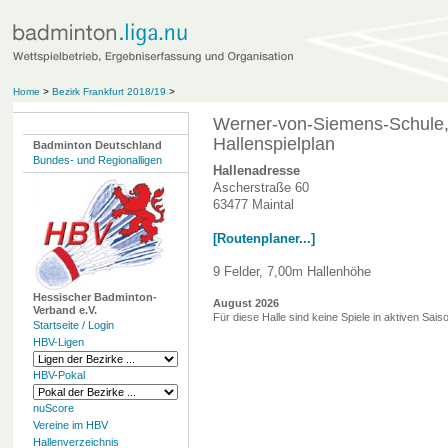
Home
>
Bezirk Frankfurt 2018/19
>
Werner-von-Siemens-Schule, 
Hallenspielplan
Badminton Deutschland
Bundes- und Regionalligen
Hallenadresse
Ascherstraße 60
63477 Maintal
[Routenplaner...]
9 Felder, 7,00m Hallenhöhe
Hessischer Badminton-
August 2026
Verband e.V.
Für diese Halle sind keine Spiele in aktiven Sai
Startseite / Login
HBV-Ligen
HBV-Pokal
nuScore
Vereine im HBV
Hallenverzeichnis