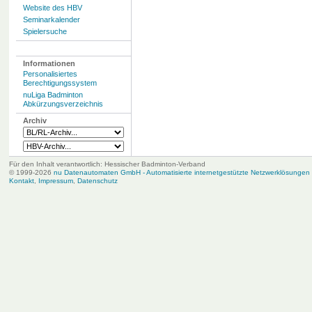
Website des HBV
Seminarkalender
Spielersuche
Informationen
Personalisiertes
Berechtigungssystem
nuLiga Badminton
Abkürzungsverzeichnis
Archiv
Für den Inhalt verantwortlich: Hessischer Badminton-Verband
© 1999-2026
nu Datenautomaten GmbH - Automatisierte internetgestützte Netzwerklösungen
Kontakt
,
Impressum
,
Datenschutz