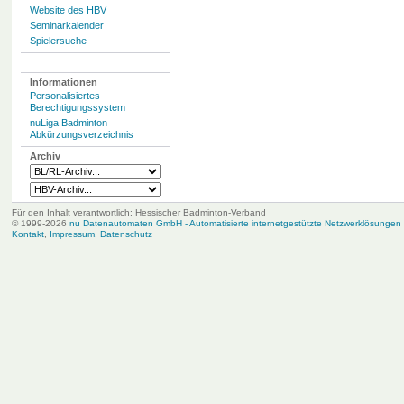
Website des HBV
Seminarkalender
Spielersuche
Informationen
Personalisiertes
Berechtigungssystem
nuLiga Badminton
Abkürzungsverzeichnis
Archiv
Für den Inhalt verantwortlich: Hessischer Badminton-Verband
© 1999-2026
nu Datenautomaten GmbH - Automatisierte internetgestützte Netzwerklösungen
Kontakt
,
Impressum
,
Datenschutz