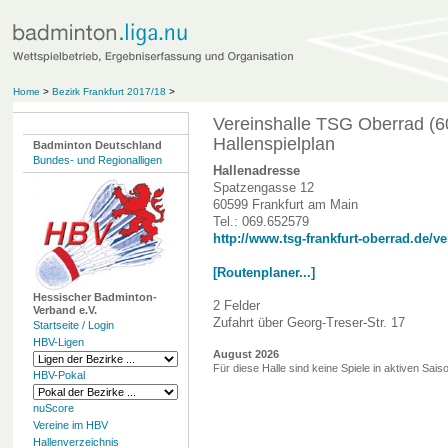
Home
>
Bezirk Frankfurt 2017/18
>
Vereinshalle TSG Oberrad (6
Hallenspielplan
Badminton Deutschland
Bundes- und Regionalligen
Hallenadresse
Spatzengasse 12
60599 Frankfurt am Main
Tel.: 069.652579
http://www.tsg-frankfurt-oberrad.de/ve
[Routenplaner...]
Hessischer Badminton-
2 Felder
Verband e.V.
Zufahrt über Georg-Treser-Str. 17
Startseite / Login
HBV-Ligen
August 2026
Für diese Halle sind keine Spiele in aktiven Sai
HBV-Pokal
nuScore
Vereine im HBV
Hallenverzeichnis