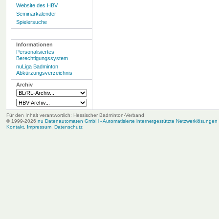
Website des HBV
Seminarkalender
Spielersuche
Informationen
Personalisiertes
Berechtigungssystem
nuLiga Badminton
Abkürzungsverzeichnis
Archiv
Für den Inhalt verantwortlich: Hessischer Badminton-Verband
© 1999-2026
nu Datenautomaten GmbH - Automatisierte internetgestützte Netzwerklösungen
Kontakt
,
Impressum
,
Datenschutz