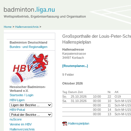
Home
>
Hallenverzeichnis
>
Großsporthalle der Louis-Peter-Sch
Hallenspielplan
Badminton Deutschland
Bundes- und Regionalligen
Hallenadresse
Karpatenstrasse
34497 Korbach
[Routenplaner...]
9 Felder
Oktober 2026
Hessischer Badminton-
Verband e.V.
Tag Datum Zeit
Nr.
AK
Startseite / Login
So.
25.10.2026
10:00
22
O19
HBV-Ligen
Sa.
31.10.2026
00:00
10
Sch-M-U15
00:00
11
Sch-M-U15
HBV-Pokal
00:00
14
Sch-M-U15
00:00
13
Sch-M-U15
nuScore
Hallenspielplan
Vereine im HBV
Hallenverzeichnis