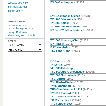
BV Gießen Hoppers
(12335)
Website des HBV
Seminarkalender
Spielersuche
SV Regenbogen Gießen
(12434)
TV 1908 Gladenbach
(16042)
Informationen
TV 1885 Haiger
(15062)
Personalisiertes
TV Jahn Hermannstein
(13074)
Berechtigungssystem
RV Fahr-Wohl Hoch-Weisel
(25090)
nuLiga Badminton
Abkürzungsverzeichnis
TV 1862 Homberg/Ohm
(11053)
Archiv
BV Hungen
(12428)
BSC Kirchhain
(10232)
TSV Lang-Göns
(12130)
BC Linden
(12389)
TV Lohra
(10076)
VFL 1860 Marburg
(10107)
TSV Marburg-Ockershausen
(10106)
TV 1902 Merkenbach
(15103)
TSG Merlau
(11067)
TSV Nieder-Mörlen
(25127)
TV 05 Oberndorf
(13136)
TUS Obertiefenbach 1912
(14161)
TV 1919 Rainrod
(20056)
TSV 1890 Rauschenberg
(10152)
SG Rechtenbach
(13142)
TTV Schröck 1976
(10164)