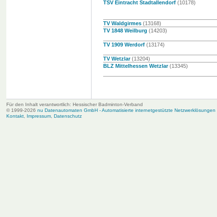
TSV Eintracht Stadtallendorf
(10178)
TV Waldgirmes
(13168)
TV 1848 Weilburg
(14203)
TV 1909 Werdorf
(13174)
TV Wetzlar
(13204)
BLZ Mittelhessen Wetzlar
(13345)
Für den Inhalt verantwortlich: Hessischer Badminton-Verband
© 1999-2026
nu Datenautomaten GmbH - Automatisierte internetgestützte Netzwerklösungen
Kontakt
,
Impressum
,
Datenschutz