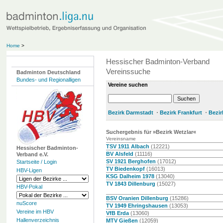
Home
>
Hessischer Badminton-Verband
Vereinssuche
Badminton Deutschland
Bundes- und Regionalligen
Vereine suchen
Bezirk Darmstadt
Bezirk Frankfurt
Bezir
Suchergebnis für »Bezirk Wetzlar«
Vereinsname
TSV 1911 Albach
(12221)
Hessischer Badminton-
BV Alsfeld
(11116)
Verband e.V.
SV 1921 Berghofen
(17012)
Startseite / Login
TV Biedenkopf
(16013)
HBV-Ligen
KSG Dalheim 1978
(13040)
TV 1843 Dillenburg
(15027)
HBV-Pokal
BSV Oranien Dillenburg
(15286)
nuScore
TV 1949 Ehringshausen
(13053)
Vereine im HBV
VfB Erda
(13060)
Hallenverzeichnis
MTV Gießen
(12059)