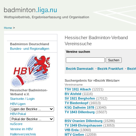
Home
>
Hessischer Badminton-Verband
Vereinssuche
Badminton Deutschland
Bundes- und Regionalligen
Vereine suchen
Bezirk Darmstadt
Bezirk Frankfurt
Bezir
Suchergebnis für »Bezirk Wetzlar«
Vereinsname
TSV 1911 Albach
(12221)
Hessischer Badminton-
BV Alsfeld
(11116)
Verband e.V.
SV 1921 Berghofen
(17012)
Startseite / Login
TV Biedenkopf
(16013)
HBV-Ligen
KSG Dalheim 1978
(13040)
TV 1843 Dillenburg
(15027)
HBV-Pokal
BSV Oranien Dillenburg
(15286)
nuScore
TV 1949 Ehringshausen
(13053)
Vereine im HBV
VfB Erda
(13060)
Hallenverzeichnis
MTV Gießen
(12059)