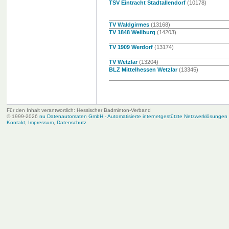
TSV Eintracht Stadtallendorf
(10178)
TV Waldgirmes
(13168)
TV 1848 Weilburg
(14203)
TV 1909 Werdorf
(13174)
TV Wetzlar
(13204)
BLZ Mittelhessen Wetzlar
(13345)
Für den Inhalt verantwortlich: Hessischer Badminton-Verband
© 1999-2026
nu Datenautomaten GmbH - Automatisierte internetgestützte Netzwerklösungen
Kontakt
,
Impressum
,
Datenschutz