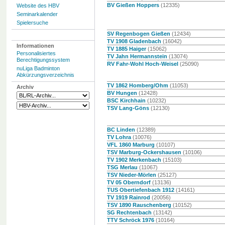
BV Gießen Hoppers
(12335)
Website des HBV
Seminarkalender
Spielersuche
SV Regenbogen Gießen
(12434)
TV 1908 Gladenbach
(16042)
Informationen
TV 1885 Haiger
(15062)
Personalisiertes
TV Jahn Hermannstein
(13074)
Berechtigungssystem
RV Fahr-Wohl Hoch-Weisel
(25090)
nuLiga Badminton
Abkürzungsverzeichnis
TV 1862 Homberg/Ohm
(11053)
Archiv
BV Hungen
(12428)
BSC Kirchhain
(10232)
TSV Lang-Göns
(12130)
BC Linden
(12389)
TV Lohra
(10076)
VFL 1860 Marburg
(10107)
TSV Marburg-Ockershausen
(10106)
TV 1902 Merkenbach
(15103)
TSG Merlau
(11067)
TSV Nieder-Mörlen
(25127)
TV 05 Oberndorf
(13136)
TUS Obertiefenbach 1912
(14161)
TV 1919 Rainrod
(20056)
TSV 1890 Rauschenberg
(10152)
SG Rechtenbach
(13142)
TTV Schröck 1976
(10164)