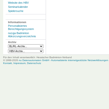
Website des HBV
Seminarkalender
Spielersuche
Informationen
Personalisiertes
Berechtigungssystem
nuLiga Badminton
Abkürzungsverzeichnis
Archiv
Für den Inhalt verantwortlich: Hessischer Badminton-Verband
© 1999-2026
nu Datenautomaten GmbH - Automatisierte internetgestützte Netzwerklösungen
Kontakt
,
Impressum
,
Datenschutz