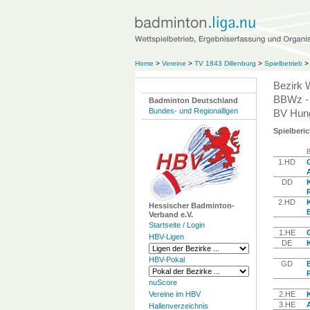
Home
>
Vereine
>
TV 1843 Dillenburg
>
Spielbetrieb
>
Bezirk 
BBWz -
Badminton Deutschland
Bundes- und Regionalligen
BV Hung
Spielberic
1.HD
G
DD
2.HD
Hessischer Badminton-
Verband e.V.
Startseite / Login
1.HE
G
HBV-Ligen
DE
HBV-Pokal
GD
nuScore
Vereine im HBV
2.HE
3.HE
Hallenverzeichnis