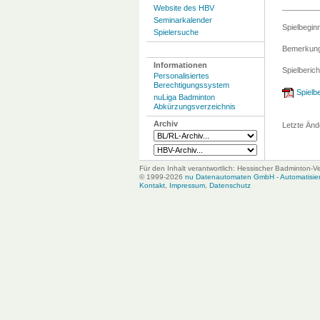
Website des HBV
Seminarkalender
Spielbegin
Spielersuche
Bemerkung
Informationen
Spielberich
Personalisiertes
Berechtigungssystem
Spielbe
nuLiga Badminton
Abkürzungsverzeichnis
Archiv
Letzte Änd
Für den Inhalt verantwortlich: Hessischer Badminton-V
© 1999-2026
nu Datenautomaten GmbH - Automatisiert
Kontakt
,
Impressum
,
Datenschutz