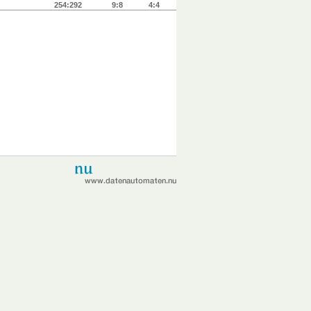
254:292
9:8
4:4