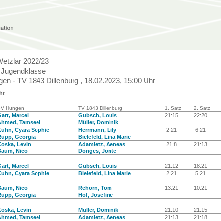
Wetzlar 2022/23
 Jugendklasse
en - TV 1843 Dillenburg , 18.02.2023, 15:00 Uhr
ht
BV Hungen
TV 1843 Dillenburg
1. Satz
2. Satz
art, Marcel
Gubsch, Louis
21:15
22:20
Ahmed, Tamseel
Müller, Dominik
Kuhn, Cyara Sophie
Herrmann, Lily
2:21
6:21
Rupp, Georgia
Bielefeld, Lina Marie
Koska, Levin
Adamietz, Aeneas
21:8
21:13
Baum, Nico
Dönges, Jonte
art, Marcel
Gubsch, Louis
21:12
18:21
Kuhn, Cyara Sophie
Bielefeld, Lina Marie
2:21
5:21
Baum, Nico
Rehorn, Tom
13:21
10:21
Rupp, Georgia
Hof, Josefine
Koska, Levin
Müller, Dominik
21:10
21:15
Ahmed, Tamseel
Adamietz, Aeneas
21:13
21:18