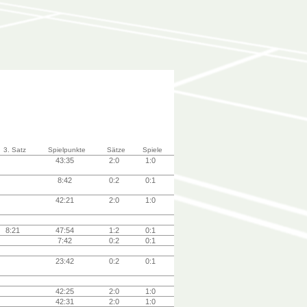
3. Satz
Spielpunkte
Sätze
Spiele
43:35
2:0
1:0
8:42
0:2
0:1
42:21
2:0
1:0
8:21
47:54
1:2
0:1
7:42
0:2
0:1
23:42
0:2
0:1
42:25
2:0
1:0
42:31
2:0
1:0