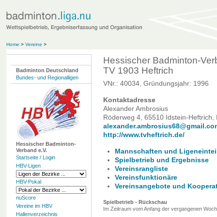
Home
>
Vereine
>
Hessischer Badminton-Ver
TV 1903 Heftrich
Badminton Deutschland
Bundes- und Regionalligen
VNr.: 40034, Gründungsjahr: 1996
Kontaktadresse
Alexander Ambrosius
Röderweg 4, 65510 Idstein-Heftrich,
alexander.ambrosius68@gmail.co
http://www.tvheftrich.de/
Hessischer Badminton-
Verband e.V.
Mannschaften und Ligeneintei
Startseite / Login
Spielbetrieb und Ergebnisse
HBV-Ligen
Vereinsrangliste
Vereinsfunktionäre
HBV-Pokal
Vereinsangebote und Koopera
nuScore
Spielbetrieb - Rückschau
Vereine im HBV
Im Zeitraum vom Anfang der vergangenen Woche 
Hallenverzeichnis