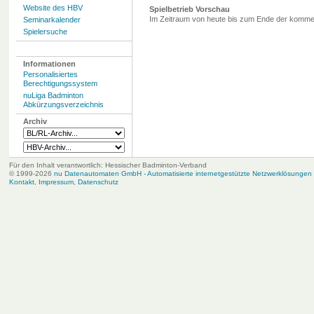
Website des HBV
Spielbetrieb Vorschau
Im Zeitraum von heute bis zum Ende der komme
Seminarkalender
Spielersuche
Informationen
Personalisiertes
Berechtigungssystem
nuLiga Badminton
Abkürzungsverzeichnis
Archiv
Für den Inhalt verantwortlich: Hessischer Badminton-Verband
© 1999-2026
nu Datenautomaten GmbH - Automatisierte internetgestützte Netzwerklösungen
Kontakt
,
Impressum
,
Datenschutz