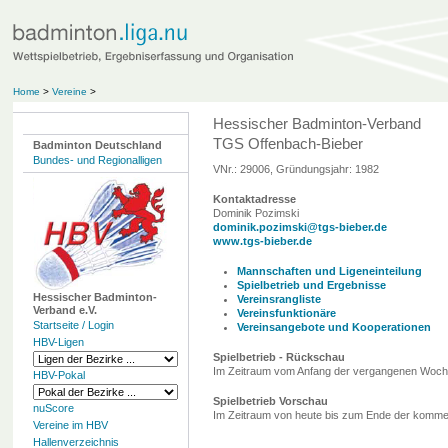
Home
>
Vereine
>
Hessischer Badminton-Verband
TGS Offenbach-Bieber
Badminton Deutschland
Bundes- und Regionalligen
VNr.: 29006, Gründungsjahr: 1982
Kontaktadresse
Dominik Pozimski
dominik.pozimski@tgs-bieber.de
www.tgs-bieber.de
Mannschaften und Ligeneinteilung
Spielbetrieb und Ergebnisse
Hessischer Badminton-
Vereinsrangliste
Verband e.V.
Vereinsfunktionäre
Startseite / Login
Vereinsangebote und Kooperationen
HBV-Ligen
Spielbetrieb - Rückschau
Im Zeitraum vom Anfang der vergangenen Woche 
HBV-Pokal
Spielbetrieb Vorschau
nuScore
Im Zeitraum von heute bis zum Ende der komme
Vereine im HBV
Hallenverzeichnis