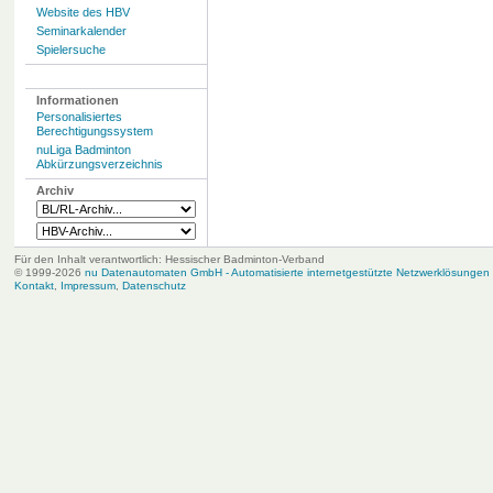
Website des HBV
Seminarkalender
Spielersuche
Informationen
Personalisiertes
Berechtigungssystem
nuLiga Badminton
Abkürzungsverzeichnis
Archiv
Für den Inhalt verantwortlich: Hessischer Badminton-Verband
© 1999-2026
nu Datenautomaten GmbH - Automatisierte internetgestützte Netzwerklösungen
Kontakt
,
Impressum
,
Datenschutz